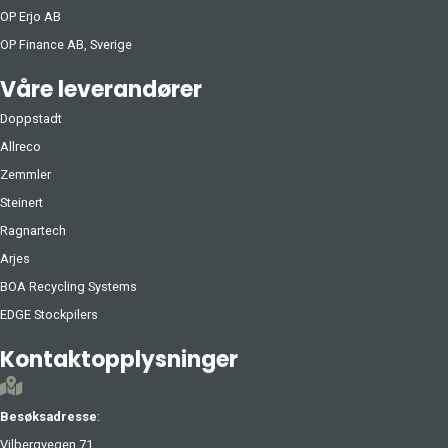
OP Erjo AB
OP Finance AB, Sverige
Våre leverandører
Doppstadt
Allreco
Zemmler
Steinert
Ragnartech
Arjes
BOA Recycling Systems
EDGE Stockpilers
Kontaktopplysninger
Besøksadresse
:
Vilbergvegen 71