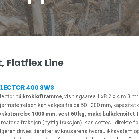
 Flatflex Line
ELECTOR 400 SWS
2
lector på
krokløftramme
, visningsareal LxB 2 x 4 m 8 m
jermstørrelsen kan velges fra ca 50–200 mm, kapasitet o
ykkstørrelse 1000 mm, vekt 60 kg, maks bulkdensitet 
 materialfraksjon (nyttig fraksjon). Kan settes i direkte f
lgeren drives deretter av knuserens hydraulikksystem 