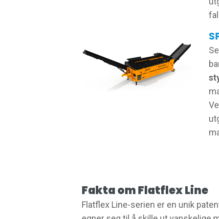
ut
fa
S
Se
ba
st
ma
Ve
ut
ma
Fakta om Flatflex Line
Flatflex Line-serien er en unik pat
egner seg til å skille ut vanskelige 