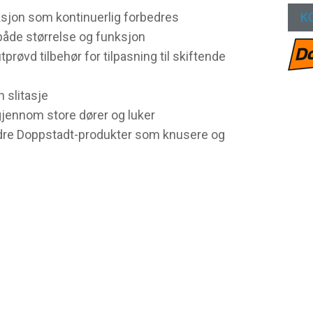
sjon som kontinuerlig forbedres
K
både størrelse og funksjon
tprøvd tilbehør for tilpasning til skiftende
n slitasje
 gjennom store dører og luker
dre Doppstadt-produkter som knusere og