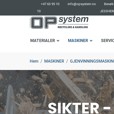
+47 63 95 10
info@opsystem.no
Besøks
10
JESSHEI
MATERIALER
MASKINER
SERVI
Hem
MASKINER
GJENVINNINGSMASKINE
SIKTER -