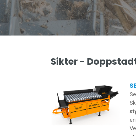
Sikter - Doppstadt,
S
Se
Sk
st
en
Ve