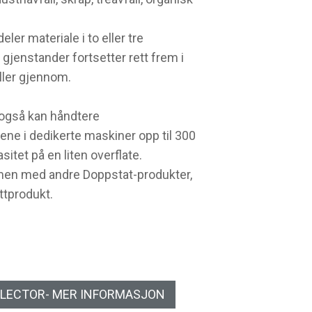
er materiale i to eller tre
 gjenstander fortsetter rett frem i
ller gjennom.
 også kan håndtere
lene i dedikerte maskiner opp til 300
itet på en liten overflate.
men med andre Doppstat-produkter,
ttprodukt.
LECTOR- MER INFORMASJON