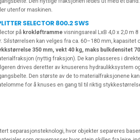
gangsbelte. Den nyttige fraksjonen ledes ut med et bånd.
ller utenfor maskinen.
PLITTER SELECTOR 800.2 SWS
lector på
krokløftramme
visningsareal LxB 4,0 x 2,0 m 8
r. Silstørrelsen kan velges fra ca. 60–180 mm, kapasitet 
ykkstørrelse 350 mm, vekt 40 kg, maks bulkdensitet 70
terialfraksjon (nyttig fraksjon). De kan plasseres i direkt
lgeren drives deretter av knuserens hydraulikksystem 
gangsbelte. Den største av de to materialfraksjonene kan 
telomme for å knuses en gang til til riktig stykkestørrels
entert separasjonsteknologi, hvor objekter separeres base
materialer som gravemasser hvor stein skilles fra leire, indu