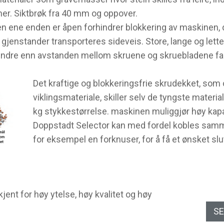
 mer. Siktbrøk fra 40 mm og oppover.
 ene enden er åpen forhindrer blokkering av maskinen, del
gjenstander transporteres sideveis. Store, lange og lette
indre enn avstanden mellom skruene og skruebladene fa
Det kraftige og blokkeringsfrie skrudekket, som
viklingsmateriale, skiller selv de tyngste materia
kg stykkestørrelse. maskinen muliggjør høy kapas
Doppstadt Selector kan med fordel kobles sam
for eksempel en forknuser, for å få et ønsket slu
jent for høy ytelse, høy kvalitet og høy
SE