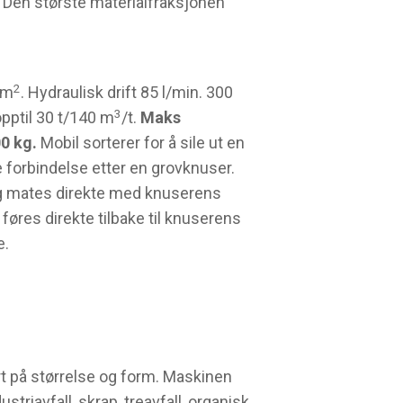
 Den største materialfraksjonen
2
 m
. Hydraulisk drift 85 l/min. 300
3
opptil 30 t/140 m
/t.
Maks
0 kg.
Mobil sorterer for å sile ut en
e forbindelse etter en grovknuser.
og mates direkte med knuserens
føres direkte tilbake til knuserens
e.
rt på størrelse og form. Maskinen
striavfall, skrap, treavfall, organisk