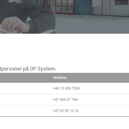
aktpersoner på OP System.
Telefon
+46 10 456 7004
+47 404 37 764
+47 63 95 10 10