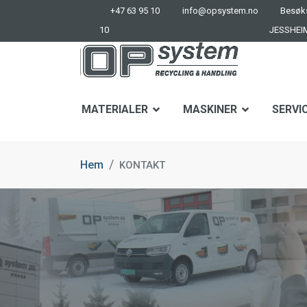
+47 63 95 10
info@opsystem.no
Besøks
10
JESSHEI
MATERIALER
MASKINER
SERVI
Hem
KONTAKT