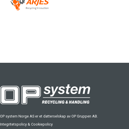
OP system Norge AS er et datterselskap av
OP Gruppen AB
.
Integritetspolicy
&
Cookiepolicy