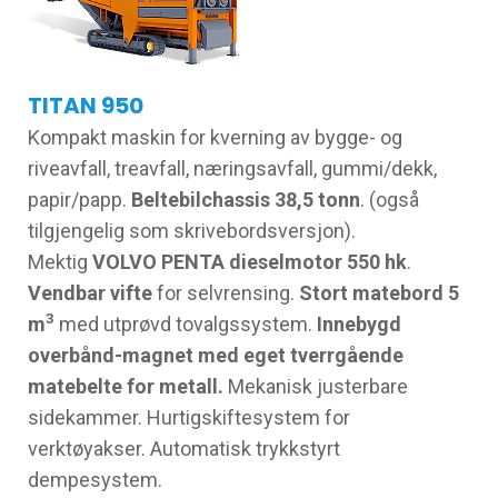
TITAN 950
Kompakt maskin for kverning av bygge- og
riveavfall, treavfall, næringsavfall, gummi/dekk,
papir/papp.
Beltebilchassis 38,5 tonn
. (også
tilgjengelig som skrivebordsversjon).
Mektig
VOLVO PENTA dieselmotor 550 hk
.
Vendbar vifte
for selvrensing.
Stort matebord 5
3
m
med utprøvd tovalgssystem.
Innebygd
overbånd-magnet med eget tverrgående
matebelte for metall.
Mekanisk justerbare
sidekammer. Hurtigskiftesystem for
verktøyakser. Automatisk trykkstyrt
dempesystem.