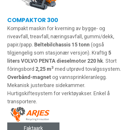
COMPAKTOR 300
Kompakt maskin for kverning av bygge- og
riveavfall, treavfall, næringsavfall, gummi/dekk,
papir/papp.
Beltebilchassis 15 tonn
(også
tilgjengelig som stasjonær versjon). Kraftig
5
liters VOLVO PENTA dieselmotor 220 hk
. Stort
3
fôringsbord
2,25 m
med utprøvd tovalgssystem.
Overbånd-magnet
og vannsprinkleranlegg.
Mekanisk justerbare sidekammer.
Hurtigskiftesystem for verktøyakser. Enkel å
transportere.
Faktaark