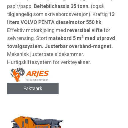
papir/papp.
Beltebilchassis 35 tonn.
(også
tilgjengelig som skrivebordsversjon). Kraftig
13
liters VOLVO PENTA dieselmotor 550 hk
.
Effektiv motorkjøling med
reversibel vifte
for
3
selvrensing. Stort
matebord 5 m
med utprøvd
tovalgssystem. Justerbar overbånd-magnet.
Mekanisk justerbare sidekammer.
Hurtigskiftesystem for verktøyakser.
Faktaark