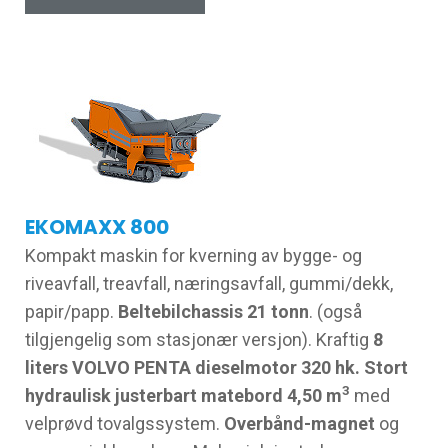
EKOMAXX 800
Kompakt maskin for kverning av bygge- og
riveavfall, treavfall, næringsavfall, gummi/dekk,
papir/papp.
Beltebilchassis 21 tonn
. (også
tilgjengelig som stasjonær versjon). Kraftig
8
liters VOLVO PENTA dieselmotor 320 hk. Stort
3
hydraulisk justerbart matebord 4,50 m
med
velprøvd tovalgssystem.
Overbånd-magnet
og