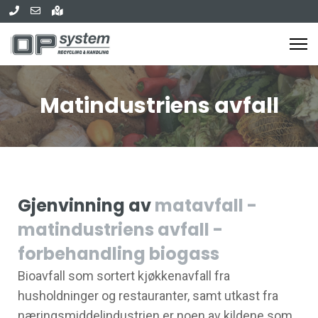
Matindustriens avfall
Gjenvinning av
matavfall -
matindustriens avfall -
forbehandling biogass
Bioavfall som sortert kjøkkenavfall fra
husholdninger og restauranter, samt utkast fra
næringsmiddelindustrien er noen av kildene som